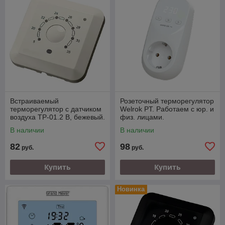
Встраиваемый
Розеточный терморегулятор
терморегулятор с датчиком
Welrok PT. Работаем с юр. и
воздуха ТР-01.2 В, бежевый.
физ. лицами.
Работаем с юр. и физ.
В наличии
В наличии
лицами.
82
98
руб.
руб.
Купить
Купить
Новинка