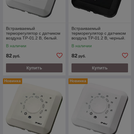
Встраиваемый
Встраиваемый
терморегулятор с датчиком
терморегулятор с датчиком
воздуха ТР-01.2 В, белый.
воздуха ТР-01.2 В, черный.
Работаем с юр. и физ.
Работаем с юр. и физ.
В наличии
В наличии
лицами.
лицами.
82
82
руб.
руб.
Купить
Купить
Новинка
Новинка