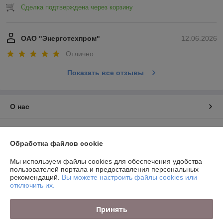
Сделка подтверждена через корзину
ОАО "Энерготехпром"
12.06.2026
Отлично
Показать все отзывы
О нас
Контакты
Обработка файлов cookie
Доставка и оплата
Мы используем файлы cookies для обеспечения удобства
пользователей портала и предоставления персональных
График работы
рекомендаций.
Вы можете настроить файлы cookies или
отключить их.
Полная версия сайта
Принять