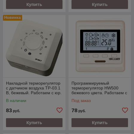
Купить
Купить
Новинка
Накладной терморегулятор
Программируемый
с датчиком воздуха ТР-03.1
терморегулятор HW500
В, бежевый. Работаем с юр.
бежевого цвета. Работаем с
и физ. лицами.
юр. и физ. лицами.
В наличии
Под заказ
83
78
руб.
руб.
Купить
Купить