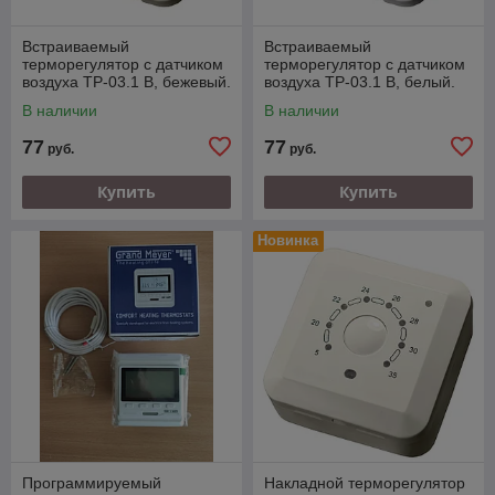
Встраиваемый
Встраиваемый
терморегулятор с датчиком
терморегулятор с датчиком
воздуха ТР-03.1 В, бежевый.
воздуха ТР-03.1 В, белый.
Работаем с юр. и физ.
Работаем с юр. и физ.
В наличии
В наличии
лицами.
лицами.
77
77
руб.
руб.
Купить
Купить
Новинка
Программируемый
Накладной терморегулятор