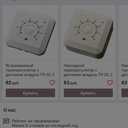
Встраиваемый
Накладной
На
терморегулятор с
терморегулятор с
тер
датчиком воздуха ТР-01.2
датчиком воздуха ТР-01.2
дат
В, белый. Работаем с юр.
В, бежевый. Работаем с
В, 
82
83
83
руб.
руб.
и физ. лицами.
юр. и физ. лицами.
и ф
Купить
Купить
О нас
Рейтинг не сформирован
Менее 5 отзывов за последний год