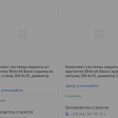
лект системы защиты от
Комплект системы защиты
чек Welrok Base | краны из
протечек Welrok Base | кр
. стали, DN №15, диаметр
латуни, DN №15, диаметр 1
Цену уточняйте
 уточняйте
В наличии
ичии
Производитель и гарантия
водитель и гарантия
+375 (44) 747-70-77