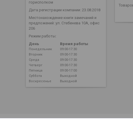
горисполком
Дата регистрации компании: 23.08.2018
Местонахождение книги замечаний и
предложений: ул. Стебенева 10А, офис
206
Режим работы:
День
Время работы
Понедельник
09:00-17:30
Вторник
09:00-17:30
Среда
09:00-17:30
Четверг
09:00-17:30
Пятница
09:00-17:00
Суббота
Выходной
Воскресенье
Выходной