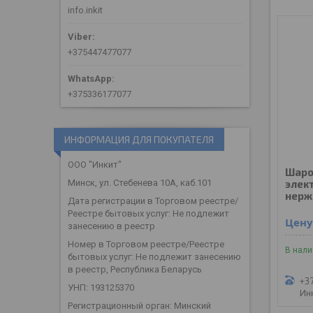
info.inkit
+375447477077
+375336177077
ИНФОРМАЦИЯ ДЛЯ ПОКУПАТЕЛЯ
ООО "Инкит"
Шаро
элек
Минск, ул. Стебенева 10А, каб.101
нерж.
Дата регистрации в Торговом реестре/
Реестре бытовых услуг: Не подлежит
Цену
занесению в реестр
Номер в Торговом реестре/Реестре
В нал
бытовых услуг: Не подлежит занесению
в реестр, Республика Беларусь
+3
УНП: 193125370
Ин
Регистрационный орган: Минский