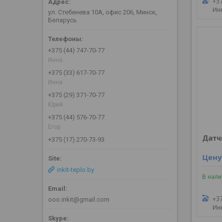
+3
Ин
ул. Стебенева 10А, офис 206, Минск,
Беларусь
+375 (44) 747-70-77
Инна
+375 (33) 617-70-77
Инна
+375 (29) 371-70-77
Юрий
+375 (44) 576-70-77
Егор
Датч
+375 (17) 270-73-93
Цену
inkit-teplo.by
В нал
+3
ooo.inkit@gmail.com
Ин