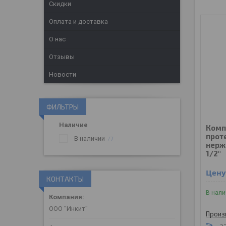
Скидки
Оплата и доставка
О нас
Отзывы
Новости
ФИЛЬТРЫ
Наличие
Комп
проте
В наличии
7
нерж
1/2"
Цену
КОНТАКТЫ
В нал
ООО "Инкит"
Произ