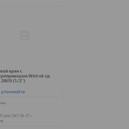
вой кран с
троприводом Welrok sp
 DN15 (1/2")
 уточняйте
ичии
75 (44) 747-70-77
на