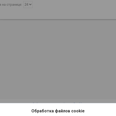
Сайт создан на платформе Deal.by
Политика обработки файлов cookies
Обработка файлов cookie
ООО "Инкит" |
Пожаловаться на контент