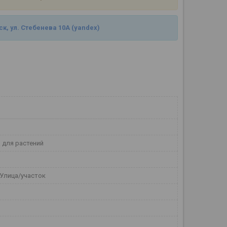
ск, ул. Стебенева 10А
(yandex)
 для растений
 Улица/участок