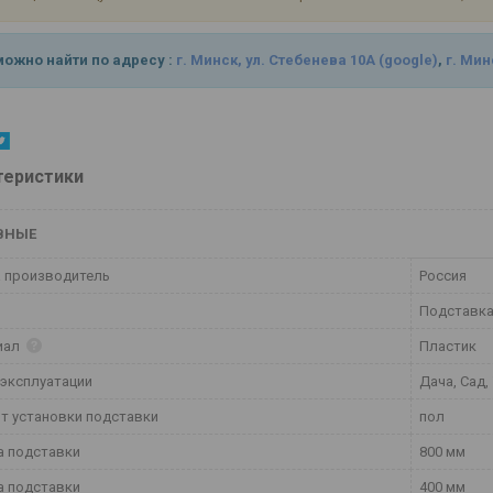
можно найти по адресу :
г. Минск, ул. Стебенева 10А
(google)
,
г. Мин
теристики
ВНЫЕ
 производитель
Россия
Подставка
иал
Пластик
эксплуатации
Дача, Сад,
т установки подставки
пол
а подставки
800 мм
а подставки
400 мм