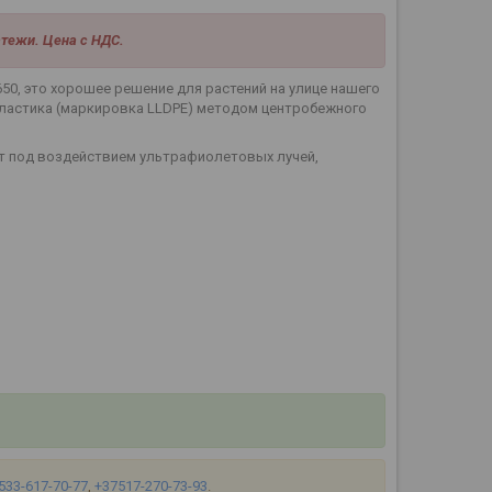
тежи. Цена с НДС.
0, это хорошее решение для растений на улице нашего
пластика (маркировка LLDРЕ) методом центробежного
т под воздействием ультрафиолетовых лучей,
533-617-70-77
,
+37517-270-73-93
.