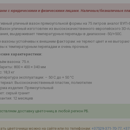
аем с юридическими и физическими лицами. Наличные/безналичные пла
ивный уличный вазон прямоугольной формы на 75 литров аналог ВУП-65
 Вазон уличный изготовлен из высококачественного европейского 3D-
ния, выдерживает температурные перепады в диапазоне -50/+50С.
 вазоны устойчивы к внешним факторам: не теряют цвет и не выгораю
вы к температурным перепадам и очень прочные.
еские характеристики:
ъём вазона: 75 л.
бариты: 800 × 400 × 340 мм
: 18,3 кг
мпература эксплуатации: – 50 С до + 50 °С
териал: Высококачественный пластик, полиэтилен
рма изделия: Прямоугольный
ет: серый гранит
рантия: 12 месяцев
ствляем доставку цветочниц в любой регион РБ.
ать цветочницу можно на сайте или по телефонам:
+37529-371-70-77
,
+37