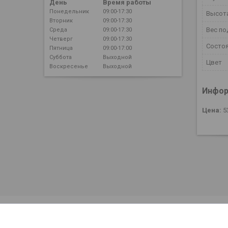
День
Время работы
Понедельник
09:00-17:30
Высот
Вторник
09:00-17:30
Вес по
Среда
09:00-17:30
Четверг
09:00-17:30
Состо
Пятница
09:00-17:00
Суббота
Выходной
Цвет
Воскресенье
Выходной
Инфор
Цена:
5