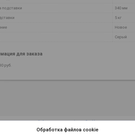
а подставки
340 мм
дставки
5 кг
яние
Новое
Серый
мация для заказа
30
руб.
Сайт создан на платформе Deal.by
Политика обработки файлов cookies
Обработка файлов cookie
ООО "Инкит" |
Пожаловаться на контент