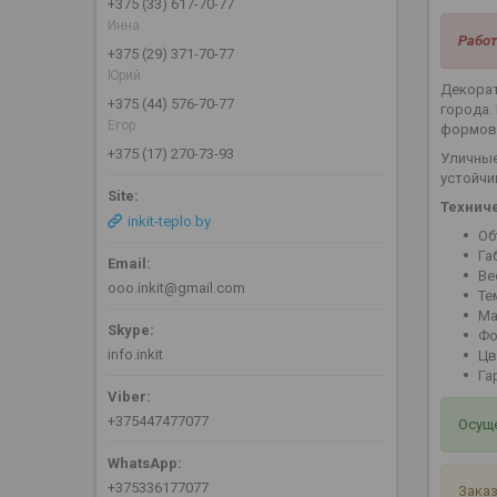
+375 (33) 617-70-77
Инна
Работ
+375 (29) 371-70-77
Юрий
Декорат
+375 (44) 576-70-77
города.
Егор
формова
+375 (17) 270-73-93
Уличные
устойчи
Технич
inkit-teplo.by
Об
Га
Вес
ooo.inkit@gmail.com
Те
Ма
Фо
info.inkit
Цв
Га
+375447477077
Осуще
+375336177077
Заказ