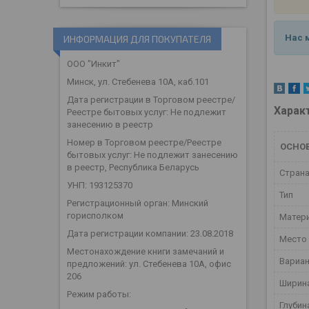
Нас 
ИНФОРМАЦИЯ ДЛЯ ПОКУПАТЕЛЯ
ООО "Инкит"
Минск, ул. Стебенева 10А, каб.101
Дата регистрации в Торговом реестре/
Харак
Реестре бытовых услуг: Не подлежит
занесению в реестр
Номер в Торговом реестре/Реестре
ОСНО
бытовых услуг: Не подлежит занесению
в реестр, Республика Беларусь
Страна
УНП: 193125370
Тип
Регистрационный орган: Минский
горисполком
Матер
Дата регистрации компании: 23.08.2018
Место 
Местонахождение книги замечаний и
Вариан
предложений: ул. Стебенева 10А, офис
206
Ширин
Режим работы:
Глубин