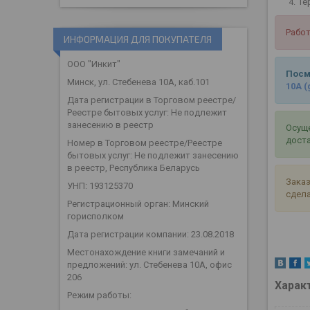
Те
Работ
ИНФОРМАЦИЯ ДЛЯ ПОКУПАТЕЛЯ
ООО "Инкит"
Посм
Минск, ул. Стебенева 10А, каб.101
10А
(
Дата регистрации в Торговом реестре/
Реестре бытовых услуг: Не подлежит
занесению в реестр
Осуще
доста
Номер в Торговом реестре/Реестре
бытовых услуг: Не подлежит занесению
в реестр, Республика Беларусь
Заказ
УНП: 193125370
сдела
Регистрационный орган: Минский
горисполком
Дата регистрации компании: 23.08.2018
Местонахождение книги замечаний и
предложений: ул. Стебенева 10А, офис
206
Харак
Режим работы: