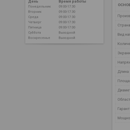
День
Время работы
ОСНО
Понедельник
09:00-17:30
Вторник
09:00-17:30
Произ
Среда
09:00-17:30
Четверг
09:00-17:30
Страна
Пятница
09:00-17:00
Суббота
Выходной
Вид на
Воскресенье
Выходной
Колич
Экран
Напря
Длина 
Площа
Диаме
Област
Гаран
Мощно