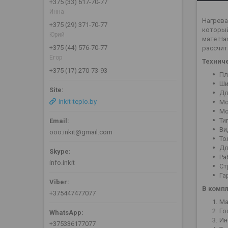
+375 (33) 617-70-77
Инна
Нагрева
+375 (29) 371-70-77
который
Юрий
мате Ha
+375 (44) 576-70-77
рассчит
Егор
Технич
+375 (17) 270-73-93
Пл
Ши
Дл
inkit-teplo.by
Мо
Мо
Ти
Ви
ooo.inkit@gmail.com
То
Дл
Ра
info.inkit
Ст
Га
В комп
+375447477077
Ма
Го
Ин
+375336177077