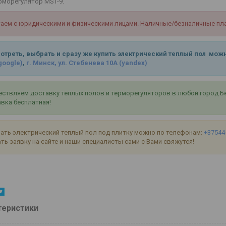
рморегулятор MST-9.
аем с юридическими и физическими лицами. Наличные/безналичные пла
отреть, выбрать и сразу же купить электрический теплый пол можн
google)
,
г. Минск, ул. Стебенева 10А
(yandex)
ствляем доставку теплых полов и терморегуляторов в любой город Бела
вка бесплатная!
ать электрический теплый пол под плитку можно по телефонам:
+37544
ть заявку на сайте и наши специалисты сами с Вами свяжутся!
теристики