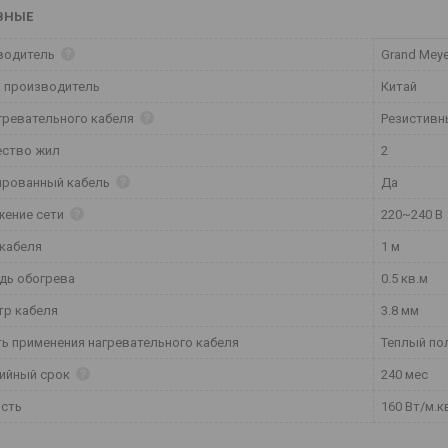
ВНЫЕ
водитель
Grand Meye
 производитель
Китай
гревательного кабеля
Резистивн
ество жил
2
ированный кабель
Да
жение сети
220~240 В
кабеля
1 м
дь обогрева
0.5 кв.м
тр кабеля
3.8 мм
ь применения нагревательного кабеля
Теплый по
тийный срок
240 мес
сть
160 Вт/м.к