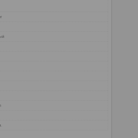
r
ый
л
в.