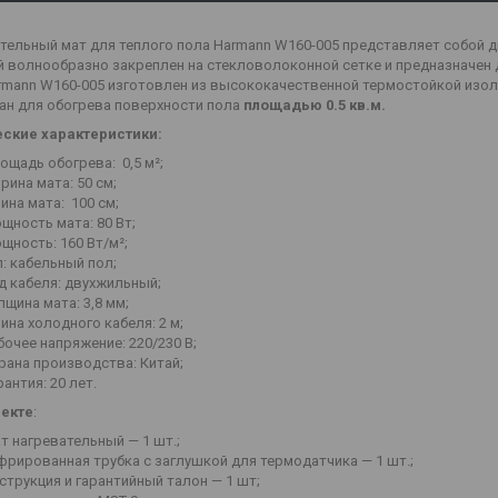
тельный мат для теплого пола Harmann W160-005 представляет собой д
 волнообразно закреплен на стекловолоконной сетке и предназначен д
rmann W160-005 изготовлен из высококачественной термостойкой изол
ан для обогрева поверхности пола
площадью 0.5 кв.м.
еские характеристики:
ощадь обогрева: 0,5 м²;
рина мата: 50 см;
ина мата: 100 см;
щность мата: 80 Вт;
щность: 160 Вт/м²;
п: кабельный пол;
д кабеля: двухжильный;
лщина мата: 3,8 мм;
ина холодного кабеля: 2 м;
бочее напряжение: 220/230 В;
рана производства: Китай;
рантия: 20 лет.
лекте
:
т нагревательный — 1 шт.;
фрированная трубка с заглушкой для термодатчика — 1 шт.;
струкция и гарантийный талон — 1 шт;