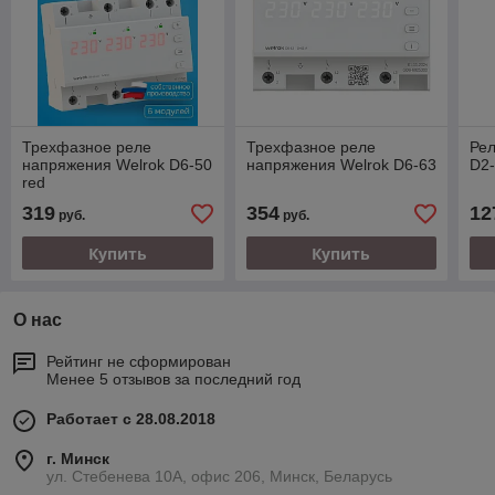
Трехфазное реле
Трехфазное реле
Рел
напряжения Welrok D6-50
напряжения Welrok D6-63
D2
red
319
354
12
руб.
руб.
Купить
Купить
О нас
Рейтинг не сформирован
Менее 5 отзывов за последний год
Работает с 28.08.2018
г. Минск
ул. Стебенева 10А, офис 206, Минск, Беларусь