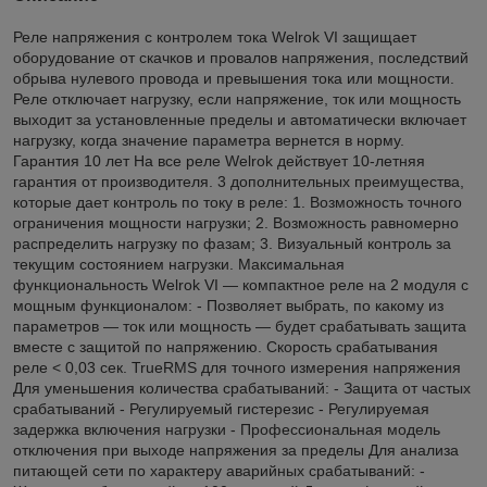
Реле напряжения с контролем тока Welrok VI защищает
оборудование от скачков и провалов напряжения, последствий
обрыва нулевого провода и превышения тока или мощности.
Реле отключает нагрузку, если напряжение, ток или мощность
выходит за установленные пределы и автоматически включает
нагрузку, когда значение параметра вернется в норму.
Гарантия 10 лет На все реле Welrok действует 10-летняя
гарантия от производителя. 3 дополнительных преимущества,
которые дает контроль по току в реле: 1. Возможность точного
ограничения мощности нагрузки; 2. Возможность равномерно
распределить нагрузку по фазам; 3. Визуальный контроль за
текущим состоянием нагрузки. Максимальная
функциональность Welrok VI — компактное реле на 2 модуля с
мощным функционалом: - Позволяет выбрать, по какому из
параметров — ток или мощность — будет срабатывать защита
вместе с защитой по напряжению. Скорость срабатывания
реле < 0,03 сек. TrueRMS для точного измерения напряжения
Для уменьшения количества срабатываний: - Защита от частых
срабатываний - Регулируемый гистерезис - Регулируемая
задержка включения нагрузки - Профессиональная модель
отключения при выходе напряжения за пределы Для анализа
питающей сети по характеру аварийных срабатываний: -