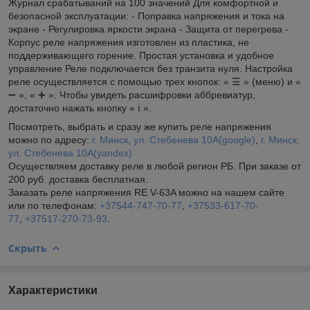
Журнал срабатываний на 100 значений Для комфортной и
безопасной эксплуатации: - Поправка напряжения и тока на
экране - Регулировка яркости экрана - Защита от перегрева -
Корпус реле напряжения изготовлен из пластика, не
поддерживающего горение. Простая установка и удобное
управление Реле подключается без транзита нуля. Настройка
реле осуществляется с помощью трех кнопок: « ☰ » (меню) и «
➖ », « ➕ ». Чтобы увидеть расшифровки аббревиатур,
достаточно нажать кнопку « ℹ️ ».
Посмотреть, выбрать и сразу же купить реле напряжения
можно по адресу:
г. Минск, ул. Стебенева 10А
(google)
,
г. Минск,
ул. Стебенева 10А
(yandex)
Осуществляем доставку реле в любой регион РБ. При заказе от
200 руб. доставка бесплатная.
Заказать реле напряжения RE V-63A можно на нашем сайте
или по телефонам:
+37544-747-70-77
,
+37533-617-70-
77
,
+37517-270-73-93
.
Скрыть
Характеристики