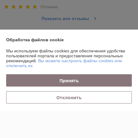
Отлично
Показать все отзывы
О нас
Обработка файлов cookie
Мы используем файлы cookies для обеспечения удобства
Контакты
пользователей портала и предоставления персональных
рекомендаций.
Вы можете настроить файлы cookies или
отключить их.
Доставка и оплата
Принять
График работы
Отклонить
Полная версия сайта
Политика обработки cookies
Сайт создан на платформе Deal.by