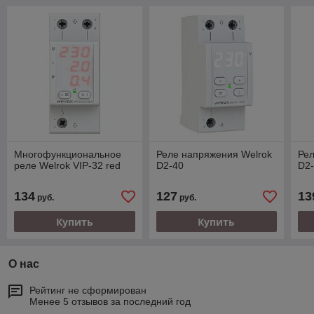
Многофункциональное
Реле напряжения Welrok
Рел
реле Welrok VIP-32 red
D2-40
D2
134
127
13
руб.
руб.
Купить
Купить
О нас
Рейтинг не сформирован
Менее 5 отзывов за последний год