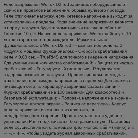
Реле напряжения Welrok D2 red защищает оборудование от
скачков и провалов напряжения, обрыва нулевого провода.
Реле отключает нагрузку, если сетевое напряжение выходит за
установленные пределы. Когда значение напряжения вернется
в норму, нагрузка будет автоматически включена обратно.
Гарантия 10 лет На все реле напряжения Welrok действует 10-
летняя гарантия от производителя. Максимальная
функциональность Welrok D2 red — компактное реле на 2
модуля с мощным функционалом: - Скорость срабатывания
реле < 0,03 сек. - TrueRMS для точного измерения напряжения
Для уменьшения количества срабатываний: - Защита от частых
срабатываний - Регулируемый гистерезис - Регулируемая
задержка включения нагрузки - Профессиональная модель
отключения при выходе напряжения за пределы Для анализа
питающей сети по характеру аварийных срабатываний: -
Журнал срабатываний на 100 значений Для комфортной и
безопасной эксплуатации: - Поправка напряжения на экране -
Регулировка яркости экрана - Защита от перегрева - Корпус
реле напряжения изготовлен из пластика, не
поддерживающего горение. Простая установка и удобное
управление Реле подключается без транзита нуля. Настройка
реле осуществляется с помощью трех кнопок: « ☰ » (меню) и «
➖ », « ➕ ». Чтобы увидеть журнал аварийных срабатываний,