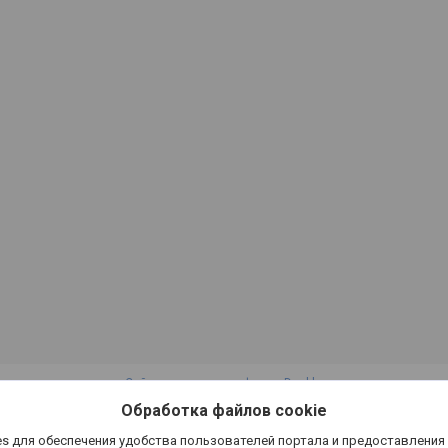
Сайт создан на платформе Deal.by
Политика обработки файлов cookies
Обработка файлов cookie
ООО "Инкит" |
Пожаловаться на контент
Select Language
▼
s для обеспечения удобства пользователей портала и предоставления