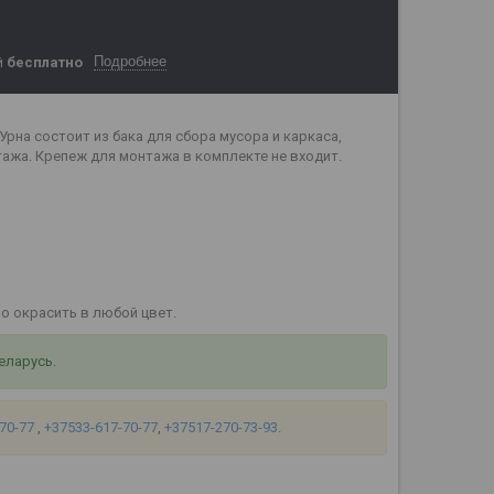
Подробнее
й
бесплатно
рна состоит из бака для сбора мусора и каркаса,
ажа. Крепеж для монтажа в комплекте не входит.
жно окрасить в любой цвет.
еларусь.
-70-77
,
+37533-617-70-77
,
+37517-270-73-93
.