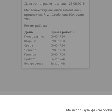
Дата регистрации компании: 23.08.2018
Местонахождение книги замечаний и
предложений: ул. Стебенева 10А, офис
206
Режим работы:
День
Время работы
Понедельник
09:00-17:30
Вторник
09:00-17:30
Среда
09:00-17:30
Четверг
09:00-17:30
Пятница
09:00-17:00
Суббота
Выходной
Воскресенье
Выходной
Мы используем файлы cookie