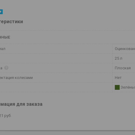
теристики
ВНЫЕ
иал
Оцинкован
25 л
ка
Плоская
ектация колесами
Нет
Зелёны
мация для заказа
21
руб.