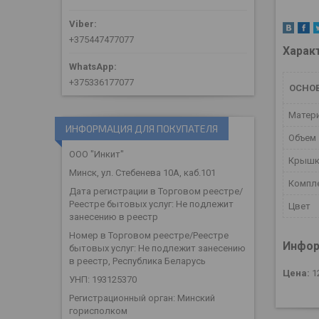
+375447477077
Харак
+375336177077
ОСНО
Матер
ИНФОРМАЦИЯ ДЛЯ ПОКУПАТЕЛЯ
Объем
ООО "Инкит"
Крыш
Минск, ул. Стебенева 10А, каб.101
Компл
Дата регистрации в Торговом реестре/
Реестре бытовых услуг: Не подлежит
Цвет
занесению в реестр
Номер в Торговом реестре/Реестре
Инфор
бытовых услуг: Не подлежит занесению
в реестр, Республика Беларусь
Цена:
1
УНП: 193125370
Регистрационный орган: Минский
горисполком