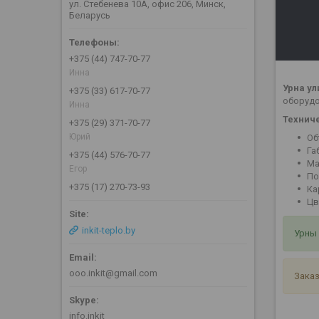
ул. Стебенева 10А, офис 206, Минск,
Беларусь
+375 (44) 747-70-77
Инна
Урна ул
+375 (33) 617-70-77
оборудо
Инна
Технич
+375 (29) 371-70-77
Юрий
Об
Га
+375 (44) 576-70-77
Ма
Егор
По
+375 (17) 270-73-93
Ка
Цв
inkit-teplo.by
Урны 
ooo.inkit@gmail.com
Заказ
info.inkit