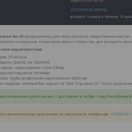
возврат товара в течение 14 дне
ичная Эко 25
предназначена для сбора мусора в общественных местах. У
ванного козырьком. Ножки урны имеют отверстие, для анкерного монт
еские характеристики:
ъем: 25 литров
бариты ДхШхВ, см: 25х25х40
териал: оцинкованная сталь 0,8 мм
крытие наружное: полимер
ркас: труба профильная оцинкованная 40х20 мм
ет изделия: зеленый бак, каркас ral 7004. Под заказ (от 10 шт) урну мо
металлические купить можно с доставкой в любую точку Республики Б
ать металлическую урну можно на сайте или по телефонам:
+37529-371