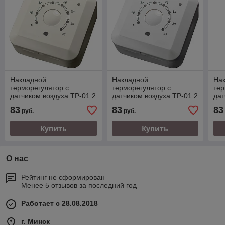
Накладной
Накладной
На
терморегулятор с
терморегулятор с
тер
датчиком воздуха ТР-01.2
датчиком воздуха ТР-01.2
дат
В, бежевый. Работаем с
В, белый. Работаем с юр.
В, 
83
83
83
руб.
руб.
юр. и физ. лицами.
и физ. лицами.
и ф
Купить
Купить
О нас
Рейтинг не сформирован
Менее 5 отзывов за последний год
Работает с 28.08.2018
г. Минск