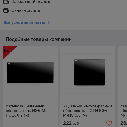
Наложенный платеж
Онлайн оплата
Все условия оплаты
Подобные товары компании
Взрывозащищенный
УЦЕНКА!!! Инфракрасный
УЦ
обогреватель НЭБ-М-
обогреватель СТН НЭБ-
об
НСЕх 0,7 (Ч)
М-НС 0.3 (Ч)
М-Н
вы
222
26
руб.
те