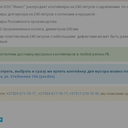
я ООО "Инкит" распродает контейнеры на 240 литров с царапинами по 
еры для мусора на 240 литров с колесами и крышкой.
еры Российского производства.
 2 прорезиненных колеса, диаметром 200 мм
ер пластиковый 240 литров с небольшими дефектами может быть разных
вый.
ствляем доставку мусорных контейнеров в любой регион РБ.
отреть, выбрать и сразу же купить контейнер для мусора можно по
, ул. Стебенева 10А
(yandex)
ите:
+37529-371-70-77
,
+37533-617-70-77
,
+37517-270-73-93
, мы поможем с