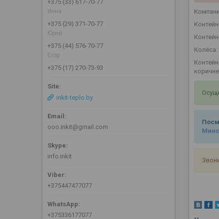
+375 (33) 617-70-77
Инна
Компани
+375 (29) 371-70-77
Контейн
Юрий
Контейн
+375 (44) 576-70-77
Колёса:
Егор
Контейн
+375 (17) 270-73-93
коричне
Осуще
inkit-teplo.by
Посм
ooo.inkit@gmail.com
Минск
info.inkit
Звон
+375447477077
+375336177077