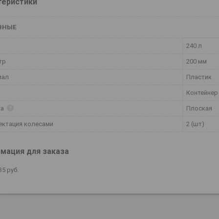
теристики
ВНЫЕ
240 л
тр
200 мм
иал
Пластик
Контейнер
ка
Плоская
ектация колесами
2 (шт)
мация для заказа
35
руб.