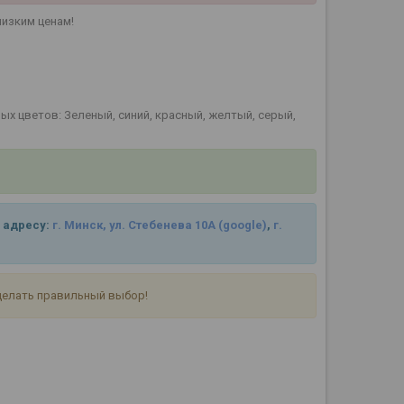
низким ценам!
 цветов: Зеленый, синий, красный, желтый, серый,
 адресу:
г. Минск, ул. Стебенева 10А
(google)
,
г.
делать правильный выбор!