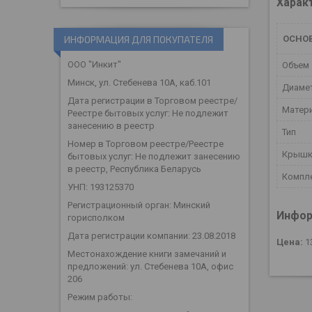
Харак
ИНФОРМАЦИЯ ДЛЯ ПОКУПАТЕЛЯ
ОСНО
ООО "Инкит"
Объем
Минск, ул. Стебенева 10А, каб.101
Диаме
Дата регистрации в Торговом реестре/
Матер
Реестре бытовых услуг: Не подлежит
занесению в реестр
Тип
Номер в Торговом реестре/Реестре
Крыш
бытовых услуг: Не подлежит занесению
в реестр, Республика Беларусь
Компл
УНП: 193125370
Регистрационный орган: Минский
Инфор
горисполком
Дата регистрации компании: 23.08.2018
Цена:
1
Местонахождение книги замечаний и
предложений: ул. Стебенева 10А, офис
206
Режим работы: