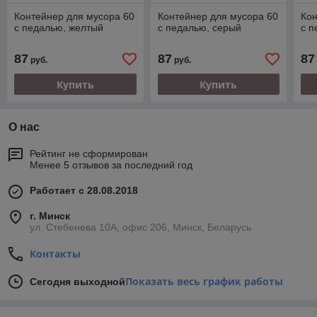
Контейнер для мусора 60
Контейнер для мусора 60
Кон
с педалью, желтый
с педалью, серый
с п
87
87
87
руб.
руб.
Купить
Купить
О нас
Рейтинг не сформирован
Менее 5 отзывов за последний год
Работает с 28.08.2018
г. Минск
ул. Стебенева 10А, офис 206, Минск, Беларусь
Контакты
Показать весь график работы
Сегодня выходной