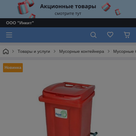
ООО "Инкит"
Товары и услуги
Мусорные контейнера
Мусорные б
Новинка