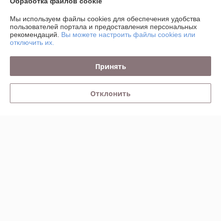
Обработка файлов cookie
Контакты
Мы используем файлы cookies для обеспечения удобства
пользователей портала и предоставления персональных
рекомендаций.
Вы можете настроить файлы cookies или
Доставка и оплата
отключить их.
График работы
Принять
Полная версия сайта
Отклонить
Политика обработки cookies
Сайт создан на платформе Deal.by
Информация для покупателя
Юридическое лицо:
ООО "Инкит"
Минск, ул. Стебенева 10А, каб.101
Регистрационный номер ЕГР: 193125370
УНП: 193125370