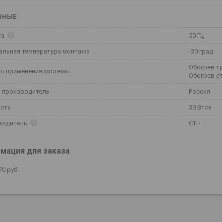
ВНЫЕ
та
50 Гц
альная температура монтажа
-30 град.
Обогрев т
ь применения системы
Обогрев с
 производитель
Россия
сть
30 Вт/м
водитель
СТН
мация для заказа
70
руб.