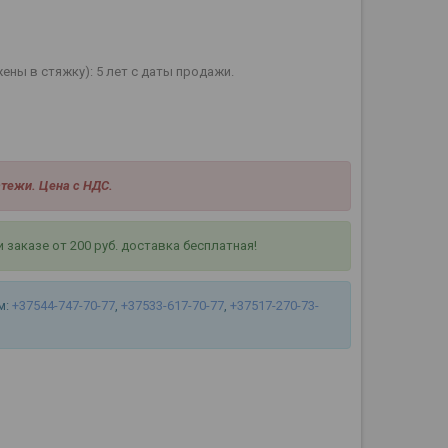
ны в стяжку): 5 лет с даты продажи.
тежи. Цена с НДС.
заказе от 200 руб. доставка бесплатная!
м:
+37544-747-70-77
,
+37533-617-70-77
,
+37517-270-73-