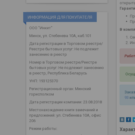
открыт
Гарант
Пр
ИНФОРМАЦИЯ ДЛЯ ПОКУПАТЕЛЯ
Пр
ООО "Инкит"
В компл
Минск, ул. Стебенева 10А, каб.101
Се
Ин
Дата регистрации в Торговом реестре/
Реестре бытовых услуг: Не подлежит
занесению в реестр
Работ
Номер в Торговом реестре/Реестре
бытовых услуг: Не подлежит занесению
в реестр, Республика Беларусь
Осуще
УНП: 193125370
Регистрационный орган: Минский
Заказ
горисполком
93
или
Дата регистрации компании: 23.08.2018
Местонахождение книги замечаний и
предложений: ул. Стебенева 10А, офис
206
Режим работы:
Харак