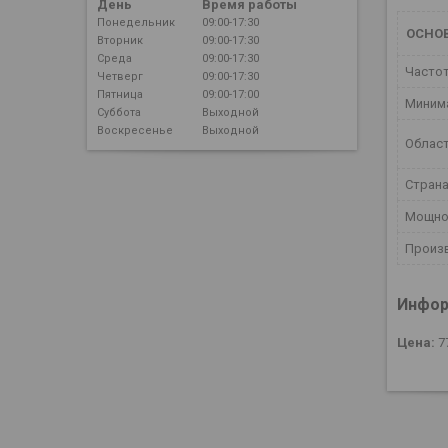
День
Время работы
Понедельник
09:00-17:30
ОСНО
Вторник
09:00-17:30
Среда
09:00-17:30
Часто
Четверг
09:00-17:30
Пятница
09:00-17:00
Миним
Суббота
Выходной
Воскресенье
Выходной
Област
Страна
Мощно
Произ
Инфор
Цена:
7