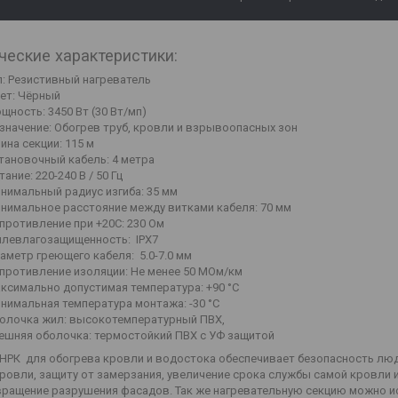
ческие характеристики:
п: Резистивный нагреватель
ет: Чёрный
щность: 3450 Вт (30 Вт/мп)
значение: Обогрев труб, кровли и взрывоопасных зон
ина секции: 115 м
тановочный кабель: 4 метра
тание:
220-240 В / 50 Гц
нимальный радиус изгиба: 35 мм
нимальное расстояние между витками кабеля: 70 мм
противление при +20С: 230 Ом
левлагозащищенность: IPX7
аметр греющего кабеля: 5.0-7.0 мм
противление изоляции: Не менее 50 МОм/км
ксимально допустимая температура: +90 °С
нимальная температура монтажа: -30 °С
олочка жил: высокотемпературный ПВХ,
ешняя оболочка: термостойкий ПВХ с УФ защитой
НРК для обогрева кровли и водостока обеспечивает безопасность люде
кровли, защиту от замерзания, увеличение срока службы самой кровли 
ращение разрушения фасадов. Так же нагревательную секцию можно и