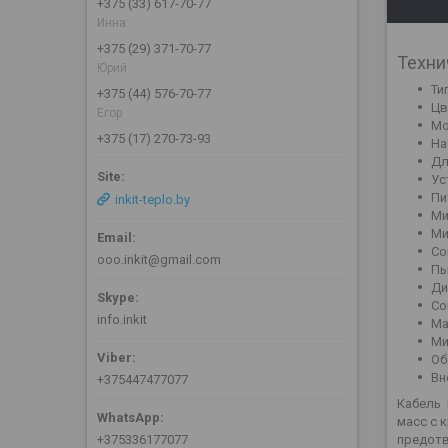
+375 (33) 617-70-77
Инна
+375 (29) 371-70-77
Техни
Юрий
Ти
+375 (44) 576-70-77
Цв
Егор
Мо
+375 (17) 270-73-93
На
Дл
Ус
Пи
inkit-teplo.by
Ми
Ми
Со
ooo.inkit@gmail.com
Пы
Ди
Со
info.inkit
Ма
Ми
Об
Вн
+375447477077
Кабель 
масс с 
+375336177077
предотв