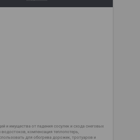
й и имущества от падения сосулек и схода снеговых
и водостоков, компенсация теплопотерь,
спользовать для обогрева дорожек, тротуаров и