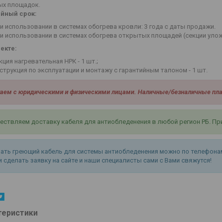
ых площадок.
ийный срок:
и использовании в системах обогрева кровли: 3 года с даты продажи.
и использовании в системах обогрева открытых площадей (секции уложе
екте:
кция нагревательная НРК - 1 шт.;
струкция по эксплуатации и монтажу с гарантийным талоном - 1 шт.
аем с юридическими и физическими лицами. Наличные/безналичные пла
ствляем доставку кабеля для антиобледенения в любой регион РБ. При 
ать греющий кабель для системы антиобледенения можно по телефона
 сделать заявку на сайте и наши специалисты сами с Вами свяжутся!
теристики