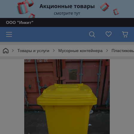
ООО "Инкит"
Товары и услуги
Мусорные контейнера
Пластиковы