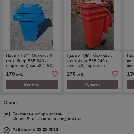
Цена с НДС. Мусорный
Цена с НДС. Мусорный
Це
контейнер ESE 240 л
контейнер ESE 240 л
кон
(Германия) синий (ТБО,
красный, Германия.
жел
ТКО). Работаем с юр. и
Работаем с юр. и физ.
Раб
170
170
17
руб.
руб.
физ. лицами.
лицами.
ли
Купить
Купить
О нас
Рейтинг не сформирован
Менее 5 отзывов за последний год
Работает с 28.08.2018