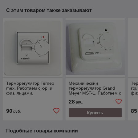
С этим товаром также заказывают
Терморегулятор Terneo
Механический
Тер
mex. Работаем с юр. и
терморегулятор Grand
rtp
физ. лицами.
Meyer MST-1. Работаем с
физ
юр. и физ. лицами.
28
руб.
90
85
руб.
Купить
Подобные товары компании