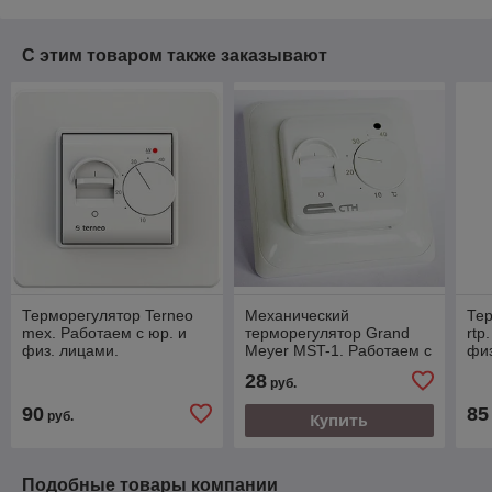
С этим товаром также заказывают
Терморегулятор Terneo
Механический
Тер
mex. Работаем с юр. и
терморегулятор Grand
rtp
физ. лицами.
Meyer MST-1. Работаем с
физ
юр. и физ. лицами.
28
руб.
90
85
руб.
Купить
Подобные товары компании