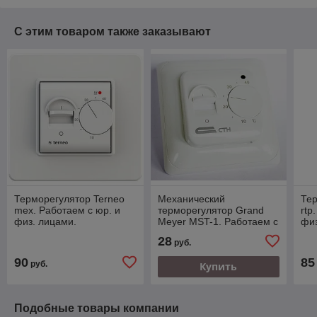
С этим товаром также заказывают
Терморегулятор Terneo
Механический
Тер
mex. Работаем с юр. и
терморегулятор Grand
rtp
физ. лицами.
Meyer MST-1. Работаем с
физ
юр. и физ. лицами.
28
руб.
90
85
руб.
Купить
Подобные товары компании