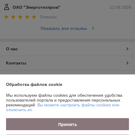
ОАО "Энерготехпром"
12.06.2026
Отлично
Показать все отзывы
О нас
Контакты
Доставка и оплата
Обработка файлов cookie
График работы
Мы используем файлы cookies для обеспечения удобства
пользователей портала и предоставления персональных
рекомендаций.
Вы можете настроить файлы cookies или
Полная версия сайта
отключить их.
Политика обработки cookies
Принять
Сайт создан на платформе Deal.by